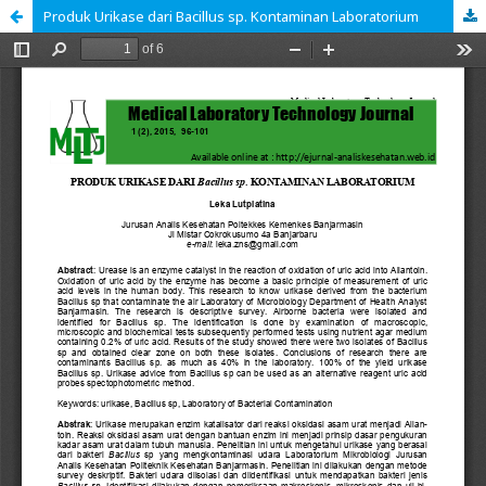
Produk Urikase dari Bacillus sp. Kontaminan Laboratorium