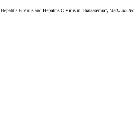
f Hepatıtıs B Vırus and Hepatıtıs C Vırus in Thalassemıa”,
Med.Lab.Tec