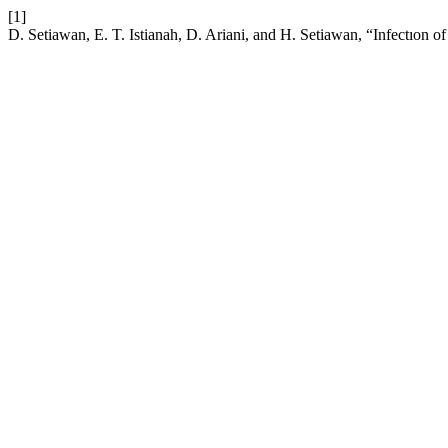
[1]
D. Setiawan, E. T. Istianah, D. Ariani, and H. Setiawan, “Infectıon o